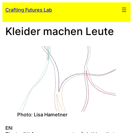
Skip
Crafting Futures Lab
to
content
Kleider machen Leute
Photo: Lisa Hametner
EN: